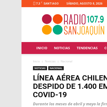
C
7.3
SÁBADO, AGOSTO 8, 2026
SANTIAGO
Radio
San
Joaquín
INICIO
NOTICIAS
TENDENCIAS
C
Inicio
Noticias
Nacional
NOTICIAS
NACIONAL
LÍNEA AÉREA CHIL
DESPIDO DE 1.400 
COVID-19
Durante los meses de abril y mayo la fir