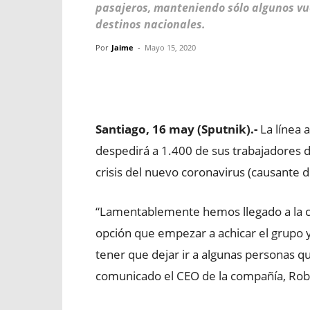
pasajeros, manteniendo sólo algunos vue
destinos nacionales.
Por
Jaime
-
Mayo 15, 2020
Facebook
X
WhatsApp
Santiago, 16 may (Sputnik).-
La línea 
despedirá a 1.400 de sus trabajadores de
crisis del nuevo coronavirus (causante 
“Lamentablemente hemos llegado a la c
opción que empezar a achicar el grupo y
tener que dejar ir a algunas personas q
comunicado el CEO de la compañía, Rob