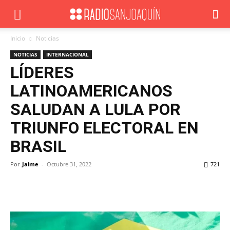
Inicio
Noticias
NOTICIAS
INTERNACIONAL
LÍDERES
LATINOAMERICANOS
SALUDAN A LULA POR
TRIUNFO ELECTORAL EN
BRASIL
Por
Jaime
-
Octubre 31, 2022
721
Facebook
X
WhatsApp
ReddIt