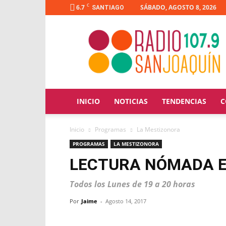
C
6.7
SÁBADO, AGOSTO 8, 2026
SANTIAGO
Radio
San
Joaquín
INICIO
NOTICIAS
TENDENCIAS
C
Inicio
Programas
La Mestizonora
PROGRAMAS
LA MESTIZONORA
LECTURA NÓMADA E
Todos los Lunes de 19 a 20 horas
Por
Jaime
-
Agosto 14, 2017
Facebook
X
WhatsApp