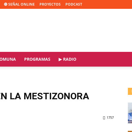
🔴 SEÑAL ONLINE
PROYECTOS
PODCAST
OMUNA
PROGRAMAS
▶ RADIO
N LA MESTIZONORA
1757
ReddIt
Copy URL