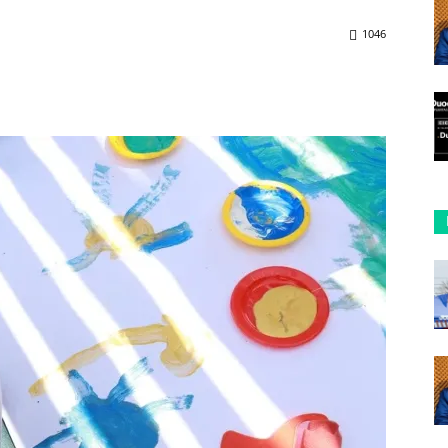
1046
ReddIt
Copy URL