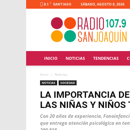
C
8.1
SÁBADO, AGOSTO 8, 2026
SANTIAGO
Radio
San
Joaquín
INICIO
NOTICIAS
TENDENCIAS
C
Inicio
Noticias
NOTICIAS
SOCIEDAD
LA IMPORTANCIA DE
LAS NIÑAS Y NIÑOS
Con 20 años de experiencia, Fonoinfanci
que entrega atención psicológica en tema