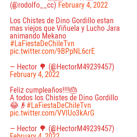
(@rodolfo__cc)
February 4, 2022
Los Chistes de Dino Gordillo estan
mas viejos que Viñuela y Lucho Jara
animando Mekano
#LaFiestaDeChileTvn
pic.twitter.com/9BPpNL6crE
— Hector 🌳 (@HectorM49239457)
February 4, 2022
Feliz cumpleaños!!!!🎂
A todos los Chistes de Dino Gordillo
😂👴
#LaFiestaDeChileTvn
pic.twitter.com/VVlUo3kArG
— Hector 🌳 (@HectorM49239457)
February 4, 2022