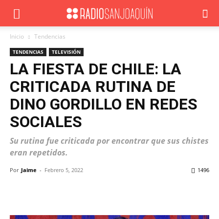
Inicio
Tendencias
TENDENCIAS
TELEVISIÓN
LA FIESTA DE CHILE: LA
CRITICADA RUTINA DE
DINO GORDILLO EN REDES
SOCIALES
Su rutina fue criticada por encontrar que sus chistes
eran repetidos.
Por
Jaime
-
Febrero 5, 2022
1496
Facebook
X
WhatsApp
ReddIt