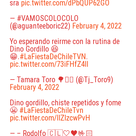
sra
pic.twitter.com/dPbQUP62GO
— #VAMOSCOLOCOLO
(@aguanteeboric22)
February 4, 2022
Yo esperando reirme con la rutina de
Dino Gordillo 😆
😁.
#LaFiestaDeChileTVN
.
pic.twitter.com/73iFHfZ4Il
— Tamara Toro 🌳✊🏻 (@Tj_Toro9)
February 4, 2022
Dino gordillo, chiste repetidos y fome
😬
#LaFiestaDeChileTvn
pic.twitter.com/lIZIzcwPvH
— – Rodolfo 🇨🇱🤍🖤🤟🏻