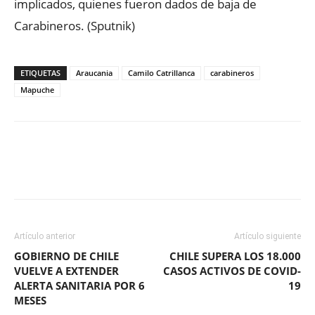
implicados, quienes fueron dados de baja de
Carabineros. (Sputnik)
ETIQUETAS
Araucania
Camilo Catrillanca
carabineros
Mapuche
Facebook
X
WhatsApp
ReddIt
Artículo anterior
Artículo siguiente
GOBIERNO DE CHILE
CHILE SUPERA LOS 18.000
VUELVE A EXTENDER
CASOS ACTIVOS DE COVID-
ALERTA SANITARIA POR 6
19
MESES