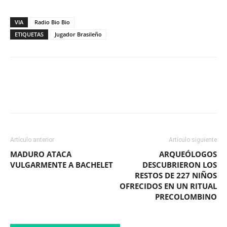
VIA
Radio Bio Bio
ETIQUETAS
Jugador Brasileño
Facebook
X
WhatsApp
ReddIt
Artículo anterior
Artículo siguiente
MADURO ATACA
ARQUEÓLOGOS
VULGARMENTE A BACHELET
DESCUBRIERON LOS
RESTOS DE 227 NIÑOS
OFRECIDOS EN UN RITUAL
PRECOLOMBINO