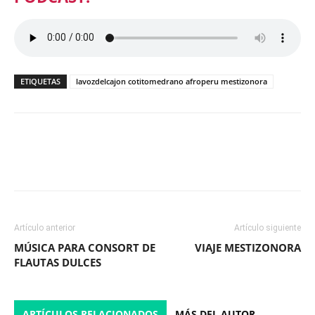
ETIQUETAS
lavozdelcajon cotitomedrano afroperu mestizonora
Facebook
X
WhatsApp
ReddIt
Artículo anterior
Artículo siguiente
MÚSICA PARA CONSORT DE
VIAJE MESTIZONORA
FLAUTAS DULCES
ARTÍCULOS RELACIONADOS
MÁS DEL AUTOR