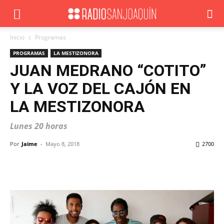
Inicio
Programas
PROGRAMAS
LA MESTIZONORA
JUAN MEDRANO “COTITO”
Y LA VOZ DEL CAJÓN EN
LA MESTIZONORA
Lunes 20 horas
Por
Jaime
-
Mayo 8, 2018
2700
Facebook
X
WhatsApp
ReddIt