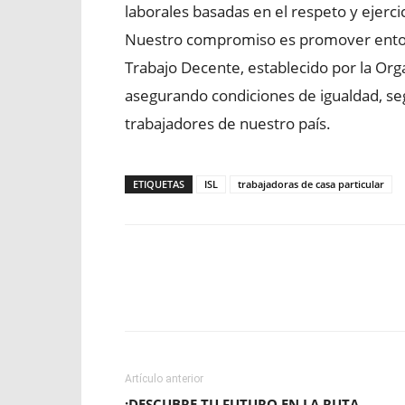
laborales basadas en el respeto y ejerci
Nuestro compromiso es promover entorn
Trabajo Decente, establecido por la Orga
asegurando condiciones de igualdad, seg
trabajadores de nuestro país.
ETIQUETAS
ISL
trabajadoras de casa particular
Facebook
X
WhatsApp
Artículo anterior
¡DESCUBRE TU FUTURO EN LA RUTA