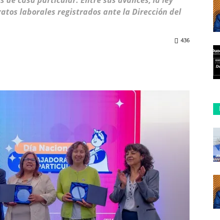
 de casa particular. Entre sus avances, la ley
ratos laborales registrados ante la Dirección del
436
ReddIt
Copy URL