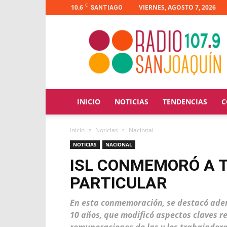
C
10.6
VIERNES, AGOSTO 7, 2026
SANTIAGO
Radio
San
Joaquín
INICIO
NOTICIAS
TENDENCIAS
C
Inicio
Noticias
Nacional
NOTICIAS
NACIONAL
ISL CONMEMORÓ A 
PARTICULAR
En esta conmemoración, se destacó adem
10 años, que modificó aspectos claves r