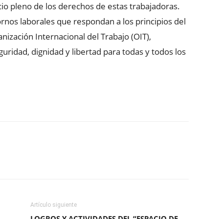
cio pleno de los derechos de estas trabajadoras.
os laborales que respondan a los principios del
nización Internacional del Trabajo (OIT),
uridad, dignidad y libertad para todas y todos los
ReddIt
Copy URL
Artículo siguiente
LOGROS Y ACTIVIDADES DEL “ESPACIO DE