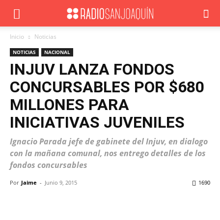
Inicio
Noticias
NOTICIAS
NACIONAL
INJUV LANZA FONDOS
CONCURSABLES POR $680
MILLONES PARA
INICIATIVAS JUVENILES
Ignacio Parada jefe de gabinete del Injuv, en dialogo
con la mañana comunal, nos entrego detalles de los
fondos concursables
Por
Jaime
-
Junio 9, 2015
1690
Facebook
X
WhatsApp
ReddIt