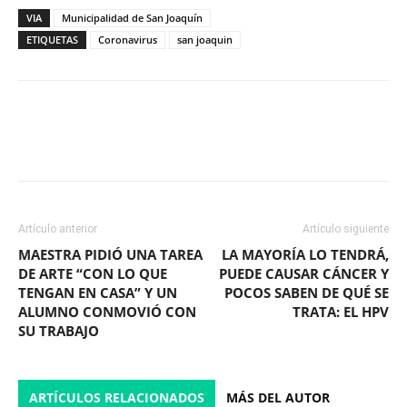
VIA
Municipalidad de San Joaquín
ETIQUETAS
Coronavirus
san joaquin
Facebook
X
WhatsApp
ReddIt
Artículo anterior
Artículo siguiente
MAESTRA PIDIÓ UNA TAREA
LA MAYORÍA LO TENDRÁ,
DE ARTE “CON LO QUE
PUEDE CAUSAR CÁNCER Y
TENGAN EN CASA” Y UN
POCOS SABEN DE QUÉ SE
ALUMNO CONMOVIÓ CON
TRATA: EL HPV
SU TRABAJO
ARTÍCULOS RELACIONADOS
MÁS DEL AUTOR