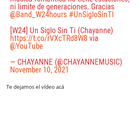
ni limite de generaciones. Gracias
@Band_W24hours
#UnSigloSinTI
[W24] Un Siglo Sin Ti (Chayanne)
https://t.co/rVXcTRd8W8
via
@YouTube
— CHAYANNE (@CHAYANNEMUSIC)
November 10, 2021
Te dejamos el vídeo acá