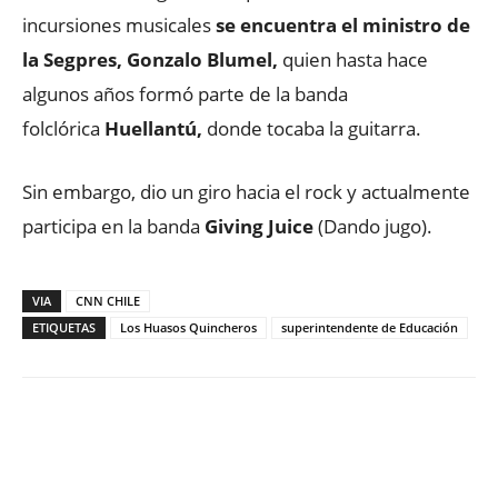
incursiones musicales
se encuentra el ministro de
la Segpres, Gonzalo Blumel,
quien hasta hace
algunos años formó parte de la banda
folclórica
Huellantú,
donde tocaba la guitarra.
Sin embargo, dio un giro hacia el rock y actualmente
participa en la banda
Giving Juice
(Dando jugo).
VIA
CNN CHILE
ETIQUETAS
Los Huasos Quincheros
superintendente de Educación
Facebook
X
WhatsApp
ReddIt