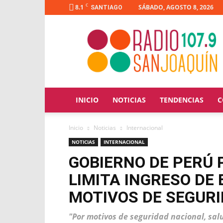
C
8.1
SÁBADO, AGOSTO 8, 2026
SANTIAGO
Radio
San
Joaquín
INICIO
NOTICIAS
TENDENCIAS
C
Inicio
Noticias
Internacional
NOTICIAS
INTERNACIONAL
GOBIERNO DE PERÚ 
LIMITA INGRESO DE
MOTIVOS DE SEGUR
"Por motivos de seguridad nacional, salu