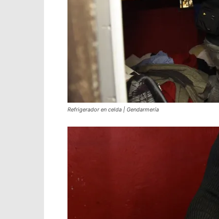
Refrigerador en celda | Gendarmería