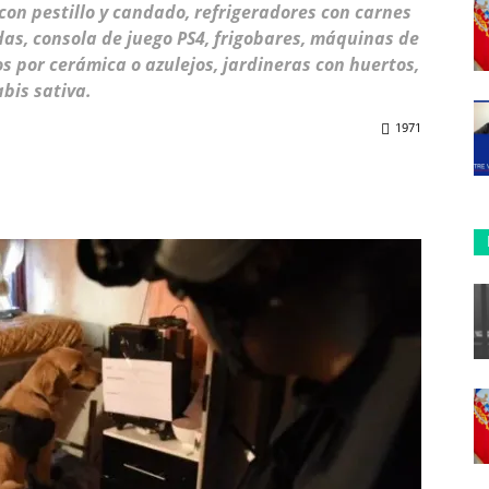
con pestillo y candado, refrigeradores con carnes
das, consola de juego PS4, frigobares, máquinas de
os por cerámica o azulejos, jardineras con huertos,
bis sativa.
1971
ReddIt
Copy URL