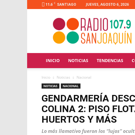
C
11.6
JUEVES, AGOSTO 6, 2026
SANTIAGO
Radio
San
Joaquín
INICIO
NOTICIAS
TENDENCIAS
C
Inicio
Noticias
Nacional
NOTICIAS
NACIONAL
GENDARMERÍA DESCU
COLINA 2: PISO FLO
HUERTOS Y MÁS
Lo más llamativo fueron los “lujos” ocu