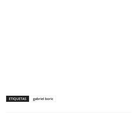
ETIQUETAS
gabriel boric
Facebook
X
WhatsApp
ReddIt