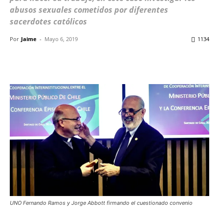
abusos sexuales cometidos por diferentes
sacerdotes católicos
Por
Jaime
-
Mayo 6, 2019
1134
Facebook
X
WhatsApp
ReddIt
UNO Fernando Ramos y Jorge Abbott firmando el cuestionado convenio