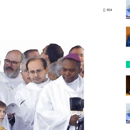
854
ReddIt
Copy URL