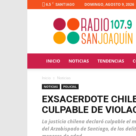
C
6.5
DOMINGO, AGOSTO 9, 2026
SANTIAGO
Radio
San
Joaquín
INICIO
NOTICIAS
TENDENCIAS
C
Inicio
Noticias
NOTICIAS
POLICIAL
EXSACERDOTE CHIL
CULPABLE DE VIOLA
La justicia chilena declaró culpable el 
del Arzobispado de Santiago, de los deli