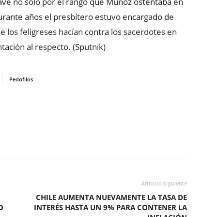
rave no solo por el rango que Muñoz ostentaba en
 durante años el presbítero estuvo encargado de
e los feligreses hacían contra los sacerdotes en
tación al respecto. (Sputnik)
Pedofilos
ReddIt
Copy URL
Artículo siguiente
CHILE AUMENTA NUEVAMENTE LA TASA DE
O
INTERÉS HASTA UN 9% PARA CONTENER LA