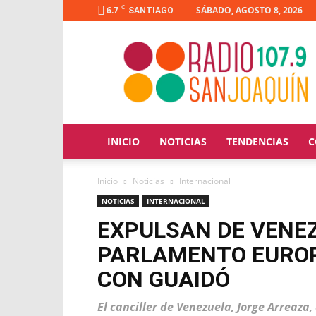
C
6.7
SÁBADO, AGOSTO 8, 2026
SANTIAGO
Radio
San
Joaquín
INICIO
NOTICIAS
TENDENCIAS
C
Inicio
Noticias
Internacional
NOTICIAS
INTERNACIONAL
EXPULSAN DE VENEZ
PARLAMENTO EUROP
CON GUAIDÓ
El canciller de Venezuela, Jorge Arreaza,