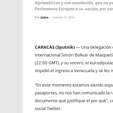
diplomáticas y con antelación, que no pe
Parlamento Europeo a su nación, por cons
Por
Jaime
-
Febrero 17, 2019
Facebook
X
WhatsApp
CARACAS (Sputnik)
— Una delegación d
internacional Simón Bolívar de Maiquetí
(22:00 GMT), y su vocero, el eurodiput
impidió el ingreso a Venezuela y se les 
“En este momento estamos siendo expul
pasaportes, no nos han comunicado la r
documento que justifique el por qué”, c
social Twitter.