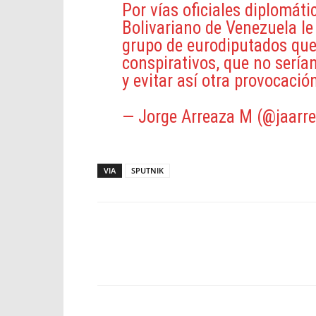
Por vías oficiales diplomáti
Bolivariano de Venezuela le 
grupo de eurodiputados que p
conspirativos, que no serían
y evitar así otra provocació
— Jorge Arreaza M (@jaarr
VIA
SPUTNIK
Facebook
X
WhatsApp