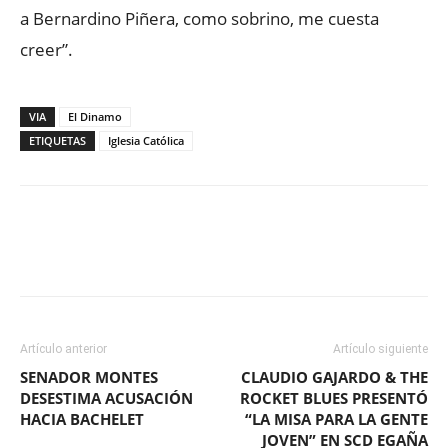
a Bernardino Piñera, como sobrino, me cuesta
creer”.
VIA
El Dinamo
ETIQUETAS
Iglesia Católica
Facebook
X
WhatsApp
ReddIt
Artículo anterior
Artículo siguiente
SENADOR MONTES
CLAUDIO GAJARDO & THE
DESESTIMA ACUSACIÓN
ROCKET BLUES PRESENTÓ
HACIA BACHELET
“LA MISA PARA LA GENTE
JOVEN” EN SCD EGAÑA