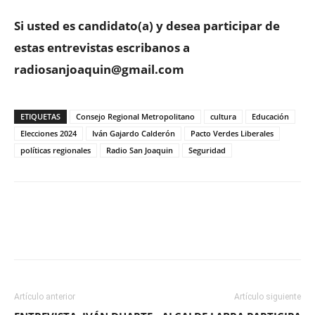
Si usted es candidato(a) y desea participar de
estas entrevistas escribanos a
radiosanjoaquin@gmail.com
ETIQUETAS
Consejo Regional Metropolitano
cultura
Educación
Elecciones 2024
Iván Gajardo Calderón
Pacto Verdes Liberales
políticas regionales
Radio San Joaquin
Seguridad
Facebook
X
WhatsApp
ReddIt
Artículo anterior
Artículo siguiente