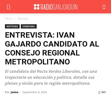
Inicio
Noticias
NOTICIAS
COMUNAL
ENTREVISTA: IVAN
GAJARDO CANDIDATO AL
CONSEJO REGIONAL
METROPOLITANO
El candidato del Pacto Verdes Liberales, con una
trayectoria en educación y política, detalla sus
planes y visión para la región metropolitana.
Por
Jaime
-
Septiembre 4, 2024
841
Facebook
X
WhatsApp
ReddIt