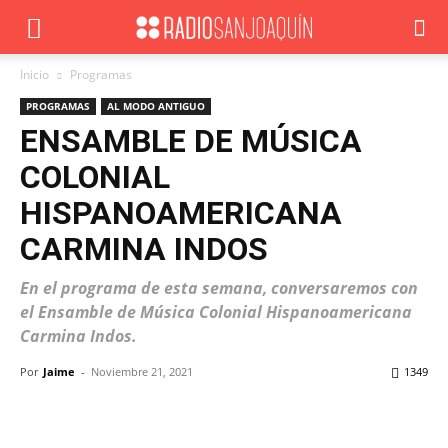
Inicio
Programas
PROGRAMAS
AL MODO ANTIGUO
ENSAMBLE DE MÚSICA
COLONIAL
HISPANOAMERICANA
CARMINA INDOS
En el programa de esta semana, conversaremos con
el Ensamble de Música Colonial Hispanoamericana
Carmina Indos.
Por
Jaime
-
Noviembre 21, 2021
1349
Facebook
X
WhatsApp
ReddIt