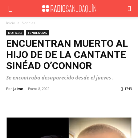
Inicio
Noticias
NOTICIAS
TENDENCIAS
ENCUENTRAN MUERTO AL
HIJO DE DE LA CANTANTE
SINÉAD O’CONNOR
Se encontraba desaparecido desde el jueves .
Por
Jaime
-
Enero 8, 2022
1743
Facebook
X
WhatsApp
ReddIt