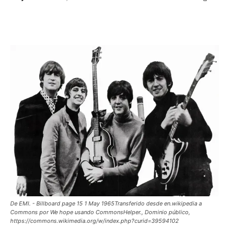
Facebook
X
WhatsApp
ReddIt
De EMI. - Billboard page 15 1 May 1965Transferido desde en.wikipedia a
Commons por We hope usando CommonsHelper., Dominio público,
https://commons.wikimedia.org/w/index.php?curid=39594102