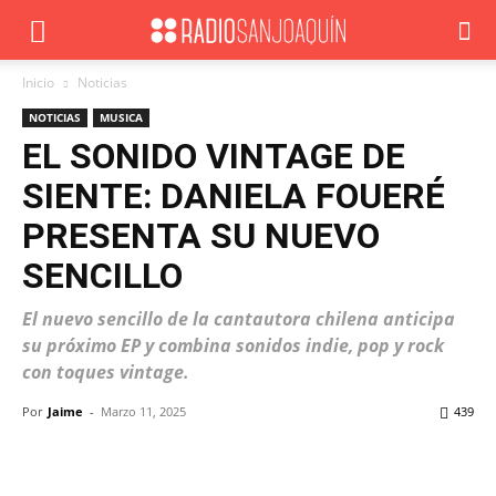
Inicio
Noticias
NOTICIAS
MUSICA
EL SONIDO VINTAGE DE
SIENTE: DANIELA FOUERÉ
PRESENTA SU NUEVO
SENCILLO
El nuevo sencillo de la cantautora chilena anticipa
su próximo EP y combina sonidos indie, pop y rock
con toques vintage.
Por
Jaime
-
Marzo 11, 2025
439
Facebook
X
WhatsApp
ReddIt