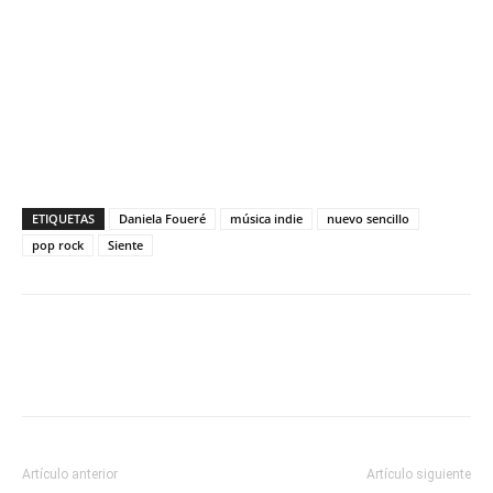
ETIQUETAS
Daniela Foueré
música indie
nuevo sencillo
pop rock
Siente
Facebook
X
WhatsApp
ReddIt
Artículo anterior
Artículo siguiente