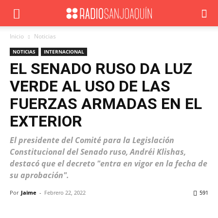
Inicio
Noticias
NOTICIAS
INTERNACIONAL
EL SENADO RUSO DA LUZ
VERDE AL USO DE LAS
FUERZAS ARMADAS EN EL
EXTERIOR
El presidente del Comité para la Legislación
Constitucional del Senado ruso, Andréi Klishas,
destacó que el decreto "entra en vigor en la fecha de
su aprobación".
Por
Jaime
-
Febrero 22, 2022
591
Facebook
X
WhatsApp
ReddIt