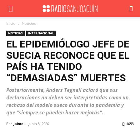
Inicio
Noticias
NOTICIAS
INTERNACIONAL
EL EPIDEMIÓLOGO JEFE DE
SUECIA RECONOCE QUE EL
PAÍS HA TENIDO
“DEMASIADAS” MUERTES
Posteriormente, Anders Tegnell aclaró que sus
declaraciones no deben ser interpretadas como un
rechazo del modelo sueco durante la pandemia y
que "siempre se pueden hacer mejoras".
Por
Jaime
-
Junio 3, 2020
1053
Facebook
X
WhatsApp
ReddIt