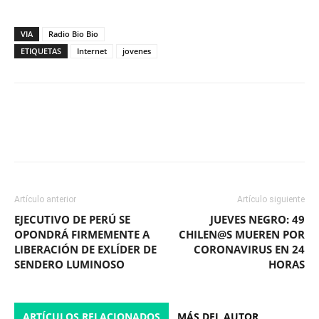
VIA
Radio Bio Bio
ETIQUETAS
Internet
jovenes
Facebook
X
WhatsApp
ReddIt
Artículo anterior
Artículo siguiente
EJECUTIVO DE PERÚ SE
JUEVES NEGRO: 49
OPONDRÁ FIRMEMENTE A
CHILEN@S MUEREN POR
LIBERACIÓN DE EXLÍDER DE
CORONAVIRUS EN 24
SENDERO LUMINOSO
HORAS
ARTÍCULOS RELACIONADOS
MÁS DEL AUTOR