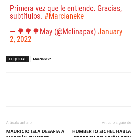
Primera vez que le entiendo. Gracias,
subtítulos.
#Marcianeke
— 🌳🌳🌳May (@Melinapax)
January
2, 2022
ETIQUETAS
Marcianeke
Facebook
X
WhatsApp
ReddIt
Artículo anterior
Artículo siguiente
MAURICIO ISLA DESAFÍA A
HUMBERTO SICHEL HABLA