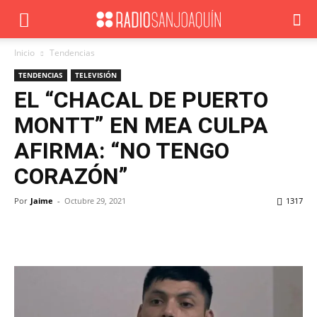
Inicio
Tendencias
TENDENCIAS
TELEVISIÓN
EL “CHACAL DE PUERTO
MONTT” EN MEA CULPA
AFIRMA: “NO TENGO
CORAZÓN”
Por
Jaime
-
Octubre 29, 2021
1317
Facebook
X
WhatsApp
ReddIt