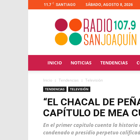
C
11.7
SÁBADO, AGOSTO 8, 2026
SANTIAGO
Radio
San
Joaquín
INICIO
NOTICIAS
TENDENCIAS
C
Inicio
Tendencias
Televisión
TENDENCIAS
TELEVISIÓN
“EL CHACAL DE PEÑ
CAPÍTULO DE MEA C
En el primer capitulo cuenta la historia 
condenado a presidio perpetuo califica