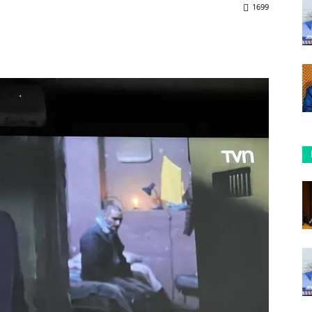
1699
ReddIt
Copy URL