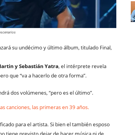
 escenarios
zará su undécimo y último álbum, titulado Final,
artin y Sebastián Yatra
, el intérprete revela
ero que “va a hacerlo de otra forma”.
ndrá dos volúmenes, “pero es el último”.
s canciones, las primeras en 39 años.
icado para el artista. Si bien el también esposo
o tiene previsto dejar de hacer música ni de