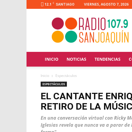
C
12.1
VIERNES, AGOSTO 7, 2026
SANTIAGO
Radio
San
Joaquín
INICIO
NOTICIAS
TENDENCIAS
C
Inicio
Espectáculos
ESPECTÁCULOS
EL CANTANTE ENRIQ
RETIRO DE LA MÚSI
En una conversación virtual con Ricky Ma
Iglesias revela que nunca va a parar de 