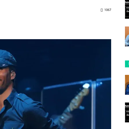
1067
ReddIt
Copy URL