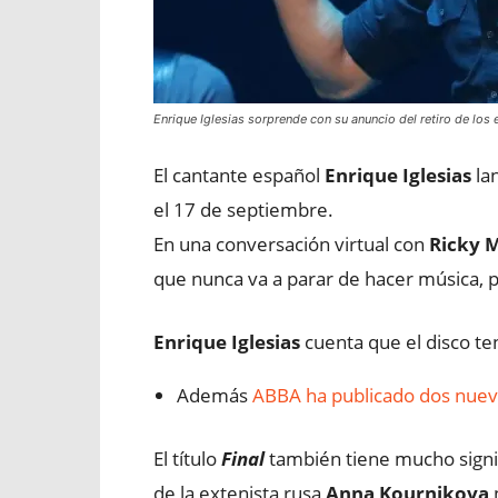
Enrique Iglesias sorprende con su anuncio del retiro de los
El cantante español
Enrique Iglesias
lan
el 17 de septiembre.
En una conversación virtual con
Ricky M
que nunca va a parar de hacer música, p
Enrique Iglesias
cuenta que el disco te
Además
ABBA ha publicado dos nueva
El título
Final
también tiene mucho signif
de la extenista rusa
Anna Kournikova
n