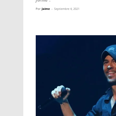
forma".
Por
Jaime
-
Septiembre 4, 2021
Facebook
X
WhatsApp