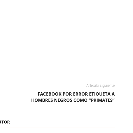
ReddIt
Copy URL
Artículo siguiente
FACEBOOK POR ERROR ETIQUETA A
HOMBRES NEGROS COMO “PRIMATES”
UTOR