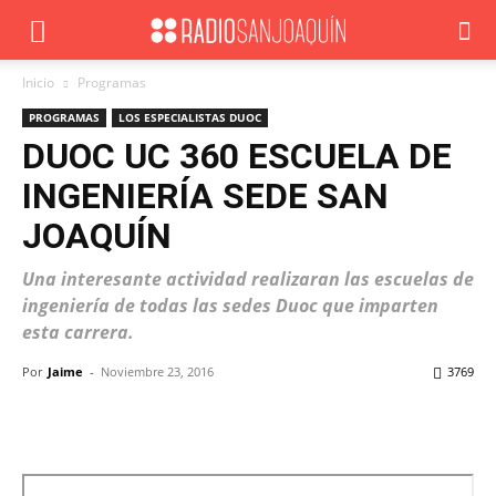
Inicio
Programas
PROGRAMAS
LOS ESPECIALISTAS DUOC
DUOC UC 360 ESCUELA DE
INGENIERÍA SEDE SAN
JOAQUÍN
Una interesante actividad realizaran las escuelas de
ingeniería de todas las sedes Duoc que imparten
esta carrera.
Por
Jaime
-
Noviembre 23, 2016
3769
Facebook
X
WhatsApp
ReddIt