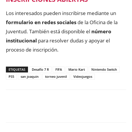
Los interesados pueden inscribirse mediante un
formulario en redes sociales
de la Oficina de la
Juventud. También está disponible el
número
institucional
para resolver dudas y apoyar el
proceso de inscripción.
ETIQUETAS
Desafío 7 R
FIFA
Mario Kart
Nintendo Switch
PS5
san joaquin
torneo juvenil
Videojuegos
Facebook
X
WhatsApp
ReddIt