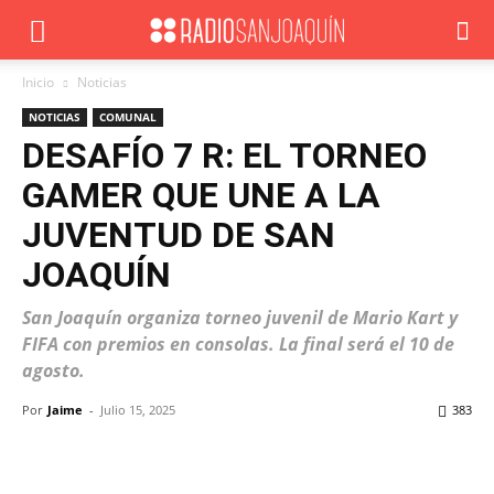
Inicio
Noticias
NOTICIAS
COMUNAL
DESAFÍO 7 R: EL TORNEO
GAMER QUE UNE A LA
JUVENTUD DE SAN
JOAQUÍN
San Joaquín organiza torneo juvenil de Mario Kart y
FIFA con premios en consolas. La final será el 10 de
agosto.
Por
Jaime
-
Julio 15, 2025
383
Facebook
X
WhatsApp
ReddIt