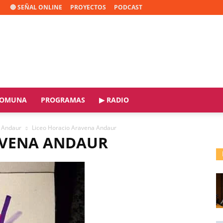
🔴 SEÑAL ONLINE
PROYECTOS
PODCAST
OMUNA
PROGRAMAS
▶ RADIO
a Andaur
Liceo Horacio Aravena Andaur
AVENA ANDAUR