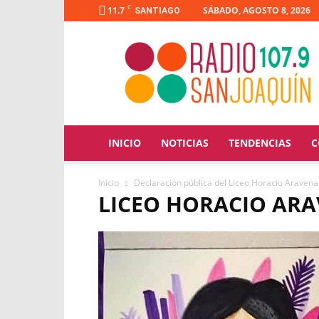
C
11.7
SÁBADO, AGOSTO 8, 2026
SANTIAGO
Radio
San
Joaquín
INICIO
NOTICIAS
TENDENCIAS
C
Inicio
Declaración pública del Liceo Horacio Araven
LICEO HORACIO AR