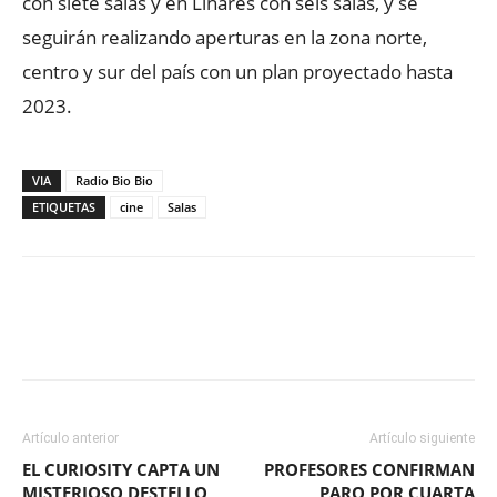
con siete salas y en Linares con seis salas, y se
seguirán realizando aperturas en la zona norte,
centro y sur del país con un plan proyectado hasta
2023.
VIA
Radio Bio Bio
ETIQUETAS
cine
Salas
Facebook
X
WhatsApp
ReddIt
Artículo anterior
Artículo siguiente
EL CURIOSITY CAPTA UN
PROFESORES CONFIRMAN
MISTERIOSO DESTELLO
PARO POR CUARTA