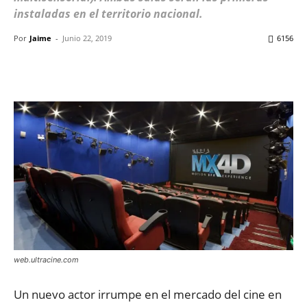
instaladas en el territorio nacional.
Por
Jaime
-
Junio 22, 2019
6156
Facebook
X
WhatsApp
ReddIt
web.ultracine.com
Un nuevo actor irrumpe en el mercado del cine en