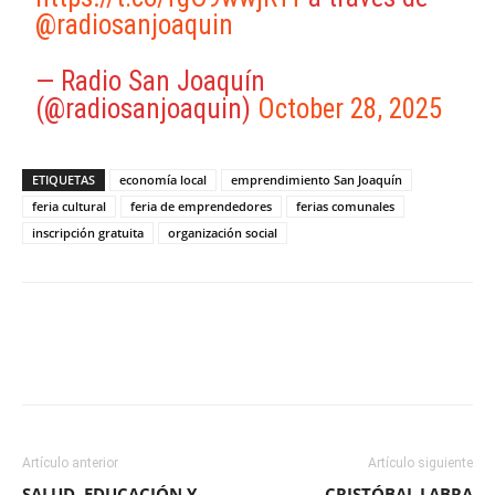
@radiosanjoaquin
— Radio San Joaquín
(@radiosanjoaquin)
October 28, 2025
ETIQUETAS
economía local
emprendimiento San Joaquín
feria cultural
feria de emprendedores
ferias comunales
inscripción gratuita
organización social
Facebook
X
WhatsApp
ReddIt
Artículo anterior
Artículo siguiente
SALUD, EDUCACIÓN Y
CRISTÓBAL LABRA