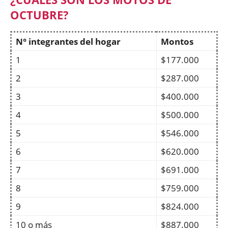
OCTUBRE?
N° integrantes del hogar
Montos
1
$177.000
2
$287.000
3
$400.000
4
$500.000
5
$546.000
6
$620.000
7
$691.000
8
$759.000
9
$824.000
10 o más
$887.000