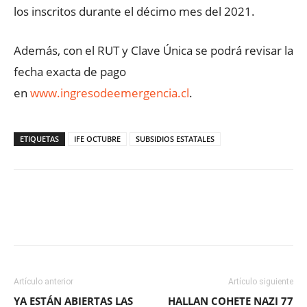
los inscritos durante el décimo mes del 2021.
Además, con el RUT y Clave Única se podrá revisar la
fecha exacta de pago
en
www.ingresodeemergencia.cl
.
ETIQUETAS
IFE OCTUBRE
SUBSIDIOS ESTATALES
Facebook
X
WhatsApp
ReddIt
Artículo anterior
Artículo siguiente
YA ESTÁN ABIERTAS LAS
HALLAN COHETE NAZI 77