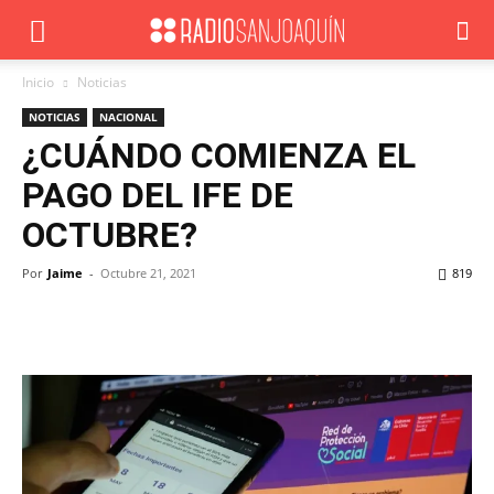
Inicio
Noticias
NOTICIAS
NACIONAL
¿CUÁNDO COMIENZA EL
PAGO DEL IFE DE
OCTUBRE?
Por
Jaime
-
Octubre 21, 2021
819
Facebook
X
WhatsApp
ReddIt