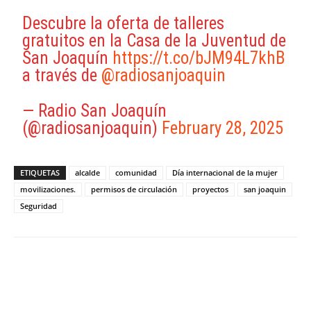
Descubre la oferta de talleres
gratuitos en la Casa de la Juventud de
San Joaquín
https://t.co/bJM94L7khB
a través de
@radiosanjoaquin
— Radio San Joaquín
(@radiosanjoaquin)
February 28, 2025
ETIQUETAS
alcalde
comunidad
Día internacional de la mujer
movilizaciones.
permisos de circulación
proyectos
san joaquin
Seguridad
Facebook
X
WhatsApp
ReddIt