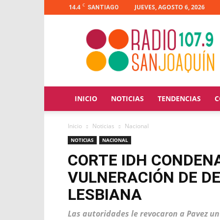
C
14.4
JUEVES, AGOSTO 6, 2026
SANTIAGO
Radio
San
Joaquín
INICIO
NOTICIAS
TENDENCIAS
C
Inicio
Noticias
Nacional
NOTICIAS
NACIONAL
CORTE IDH CONDENA
VULNERACIÓN DE D
LESBIANA
Las autoridades le revocaron a Pavez u