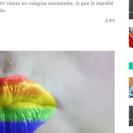
r clases en colegios nacionales, lo que le impidió
ón.
813
ReddIt
Copy URL