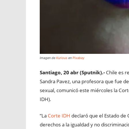
Imagen de
Kurious
en
Pixabay
Santiago, 20 abr (Sputnik).-
Chile es r
Sandra Pavez, una profesora que fue des
sexual, comunicó este miércoles la Co
IDH).
“La
Corte IDH
declaró que el Estado de C
derechos a la igualdad y no discriminación