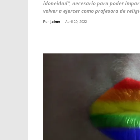
idoneidad", necesario para poder imparti
volver a ejercer como profesora de religi
Por
Jaime
-
Abril 20, 2022
Facebook
X
WhatsApp