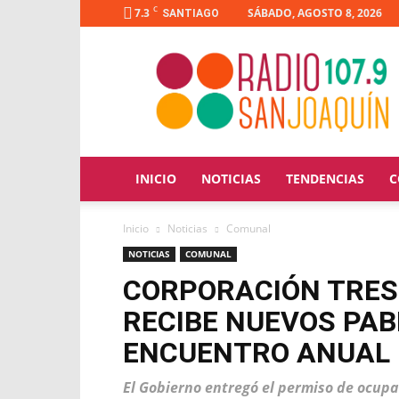
C
7.3
SÁBADO, AGOSTO 8, 2026
SANTIAGO
Radio
San
Joaquín
INICIO
NOTICIAS
TENDENCIAS
C
Inicio
Noticias
Comunal
NOTICIAS
COMUNAL
CORPORACIÓN TRES
RECIBE NUEVOS PAB
ENCUENTRO ANUAL
El Gobierno entregó el permiso de ocupa