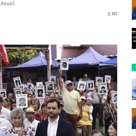
 Anual.
327
ReddIt
Copy URL