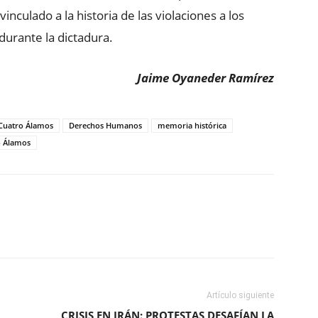
nculado a la historia de las violaciones a los
durante la dictadura.
Jaime Oyaneder Ramírez
 Cuatro Álamos
Derechos Humanos
memoria histórica
o Álamos
ReddIt
Copy URL
Artículo siguiente
CRISIS EN IRÁN: PROTESTAS DESAFÍAN LA