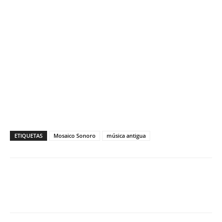
ETIQUETAS
Mosaico Sonoro
música antigua
Facebook
X
WhatsApp
ReddIt