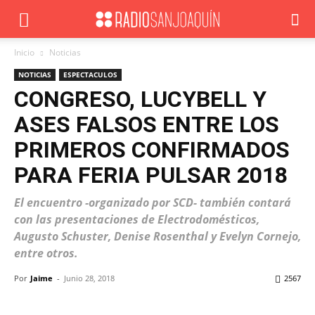
Inicio
Noticias
NOTICIAS
ESPECTACULOS
CONGRESO, LUCYBELL Y
ASES FALSOS ENTRE LOS
PRIMEROS CONFIRMADOS
PARA FERIA PULSAR 2018
El encuentro -organizado por SCD- también contará
con las presentaciones de Electrodomésticos,
Augusto Schuster, Denise Rosenthal y Evelyn Cornejo,
entre otros.
Por
Jaime
-
Junio 28, 2018
2567
Facebook
X
WhatsApp
ReddIt