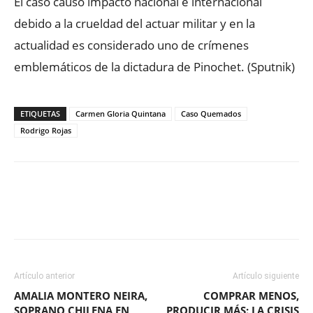
El caso causó impacto nacional e internacional
debido a la crueldad del actuar militar y en la
actualidad es considerado uno de crímenes
emblemáticos de la dictadura de Pinochet. (Sputnik)
ETIQUETAS
Carmen Gloria Quintana
Caso Quemados
Rodrigo Rojas
Facebook
X
WhatsApp
ReddIt
Artículo anterior
Artículo siguiente
AMALIA MONTERO NEIRA,
COMPRAR MENOS,
SOPRANO CHILENA EN
PRODUCIR MÁS: LA CRISIS