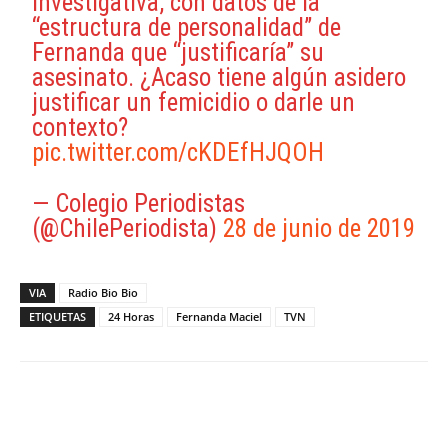
investigativa, con datos de la
“estructura de personalidad” de
Fernanda que “justificaría” su
asesinato. ¿Acaso tiene algún asidero
justificar un femicidio o darle un
contexto?
pic.twitter.com/cKDEfHJQOH
— Colegio Periodistas
(@ChilePeriodista)
28 de junio de 2019
VIA
Radio Bio Bio
ETIQUETAS
24 Horas
Fernanda Maciel
TVN
Facebook
X
WhatsApp
ReddIt