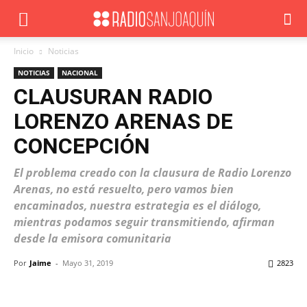
Inicio
Noticias
NOTICIAS
NACIONAL
CLAUSURAN RADIO
LORENZO ARENAS DE
CONCEPCIÓN
El problema creado con la clausura de Radio Lorenzo
Arenas, no está resuelto, pero vamos bien
encaminados, nuestra estrategia es el diálogo,
mientras podamos seguir transmitiendo, afirman
desde la emisora comunitaria
Por
Jaime
-
Mayo 31, 2019
2823
Facebook
X
WhatsApp
ReddIt