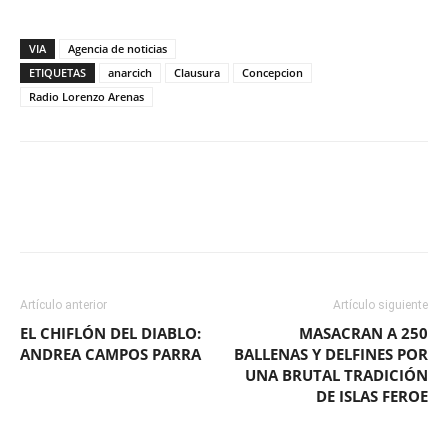
VIA
Agencia de noticias
ETIQUETAS
anarcich
Clausura
Concepcion
Radio Lorenzo Arenas
Facebook
X
WhatsApp
ReddIt
Artículo anterior
Artículo siguiente
EL CHIFLÓN DEL DIABLO:
MASACRAN A 250
ANDREA CAMPOS PARRA
BALLENAS Y DELFINES POR
UNA BRUTAL TRADICIÓN
DE ISLAS FEROE