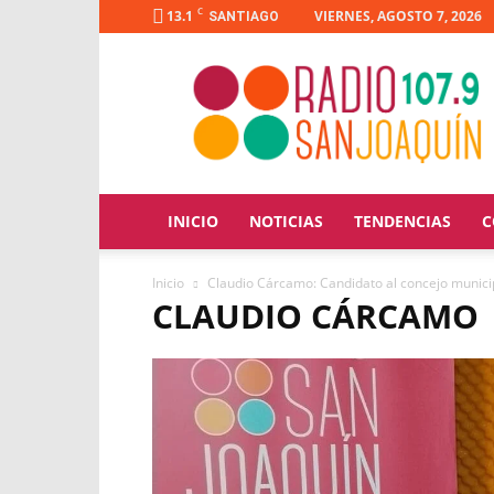
C
13.1
VIERNES, AGOSTO 7, 2026
SANTIAGO
Radio
San
Joaquín
INICIO
NOTICIAS
TENDENCIAS
C
Inicio
Claudio Cárcamo: Candidato al concejo munici
CLAUDIO CÁRCAMO