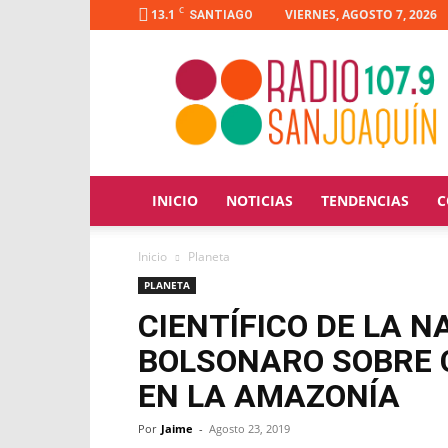
C
13.1
VIERNES, AGOSTO 7, 2026
SANTIAGO
Radio
San
Joaquín
INICIO
NOTICIAS
TENDENCIAS
C
Inicio
Planeta
PLANETA
CIENTÍFICO DE LA 
BOLSONARO SOBRE 
EN LA AMAZONÍA
Por
Jaime
-
Agosto 23, 2019