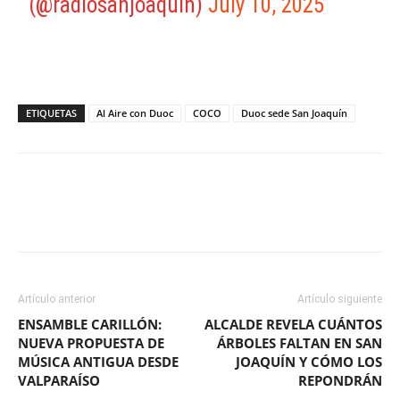
(@radiosanjoaquin)
July 10, 2025
ETIQUETAS
Al Aire con Duoc
COCO
Duoc sede San Joaquín
Facebook
X
WhatsApp
ReddIt
Artículo anterior
Artículo siguiente
ENSAMBLE CARILLÓN:
ALCALDE REVELA CUÁNTOS
NUEVA PROPUESTA DE
ÁRBOLES FALTAN EN SAN
MÚSICA ANTIGUA DESDE
JOAQUÍN Y CÓMO LOS
VALPARAÍSO
REPONDRÁN