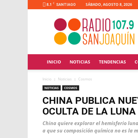
C
8.1
SÁBADO, AGOSTO 8, 2026
SANTIAGO
Radio
San
Joaquín
INICIO
NOTICIAS
TENDENCIAS
C
Inicio
Noticias
Cosmos
NOTICIAS
COSMOS
CHINA PUBLICA NUE
OCULTA DE LA LUNA
China quiere explorar el hemisferio lun
a que su composición química no es la mi