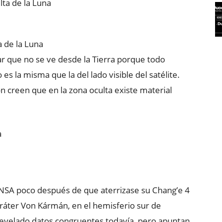
a de la Luna
ar que no se ve desde la Tierra porque todo
s la misma que la del lado visible del satélite.
ón creen que en la zona oculta existe material
CNSA poco después de que aterrizase su Chang’e 4
ráter Von Kármán, en el hemisferio sur de
n revelado datos congruentes todavía, pero apuntan